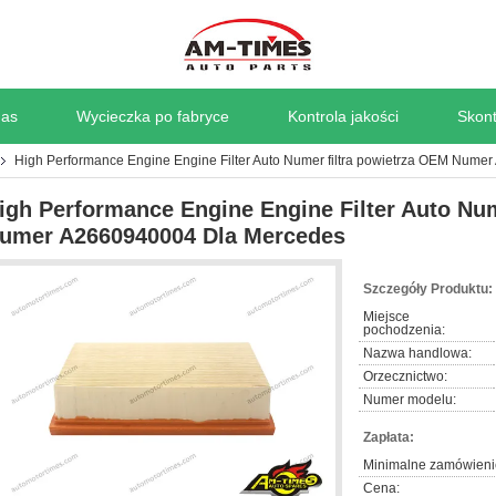
nas
Wycieczka po fabryce
Kontrola jakości
Skont
High Performance Engine Engine Filter Auto Numer filtra powietrza OEM Num
igh Performance Engine Engine Filter Auto Num
umer A2660940004 Dla Mercedes
Szczegóły Produktu:
Miejsce
pochodzenia:
Nazwa handlowa:
Orzecznictwo:
Numer modelu:
Zapłata:
Minimalne zamówieni
Cena: