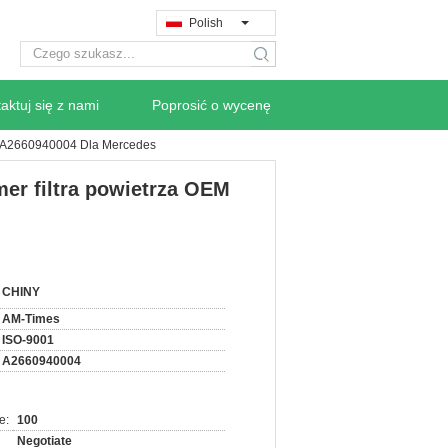
Polish
search
aktuj się z nami
Poprosić o wycenę
er A2660940004 Dla Mercedes
er filtra powietrza OEM
CHINY
AM-Times
ISO-9001
A2660940004
e:
100
Negotiate