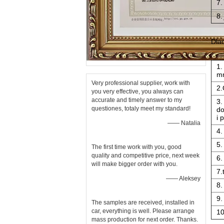
7.
8.
Dla
1.
mn
Very professional supplier, work with
2.
you very effective, you always can
accurate and timely answer to my
3.
questiones, totaly meet my standard!
do
i 
—— Natalia
4.
5.
The first time work with you, good
quality and competitive price, next week
6.
will make bigger order with you.
7.
—— Aleksey
8.
9.
The samples are received, installed in
car, everything is well. Please arrange
10
mass production for next order. Thanks.