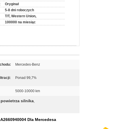
:
Oryginał
5-8 dni roboczych
T/T, Western Union,
100000 na miesiąc
chodu:
Mercedes-Benz
tracji:
Ponad 99,7%
5000-10000 km
 powietrza silnika
,
M A2660940004 Dla Mercedesa