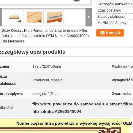
Szczegóły pakowania
Czas dostawy:
Zasady płatności:
Możliwość Supply:
Duży Obraz :
High Performance Engine Engine Filter
Kontakt
Auto Numer filtra powietrza OEM Numer A2660940004
Dla Mercedes
zczegółowy opis produktu
zmiar:
173,5*219*50mm
Marka samo
dzaj
Producent, fabryka
Wydajność fil
iałalności:
ór przepływu:
mniej niż 1,5 kpa
Gwarancja:
filtr wlotu powietrza do samochodu
element filtra
,
dkreślić:
filtr silnika A2660940004
Numer części filtra powietrza o wysokiej wydajności OE