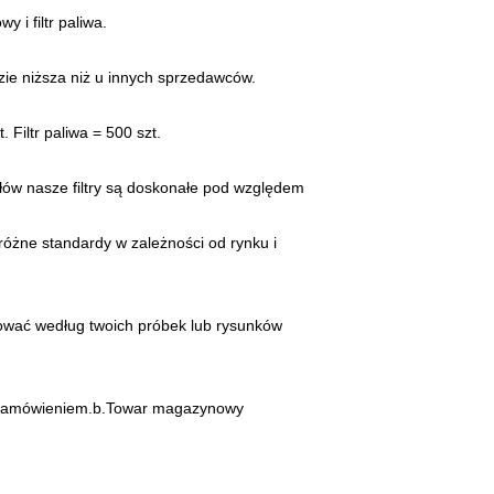
y i filtr paliwa.
ie niższa niż u innych sprzedawców.
. Filtr paliwa = 500 szt.
łów nasze filtry są doskonałe pod względem
óżne standardy w zależności od rynku i
ować według twoich próbek lub rysunków
 z zamówieniem.b.Towar magazynowy