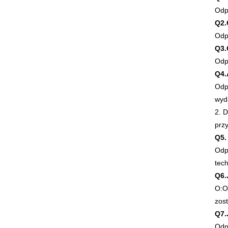
Odp 
Q2.
Odp
Q3.
Odp.
Q4.
Odp
wyda
2. 
przy
Q5.
Odp
tec
Q6.
O:O
zost
Q7.
Odp