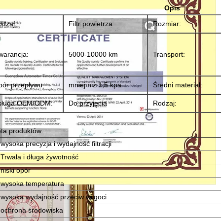
Opis
dzaj:
Filtr powietrza
Rozmiar:
warancja:
5000-10000 km
Transport:
ór przepływu:
mniej niż 1,5 kpa
Średni materiał:
sługa OEM/ODM:
Do przyjęcia
Rodzaj:
eta produktów:
 wysoka precyzja i wydajność filtracji
 Trwała i długa żywotność
 niski opór
 wysoka temperatura
 wysoka wydajność przeciw wilgoci
 ochrona środowiska