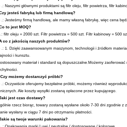
.: Naszymi głównymi produktami są filtr oleju, filtr powietrza, filtr kabinow
Czy jesteś fabryką lub firmą handlową?
 .: Jesteśmy firmą handlową, ale mamy własną fabrykę, więc cena będz
Co to jest MOQ?
: filtr oleju = 2000 szt. Filtr powietrza = 500 szt. Filtr kabinowy = 500 szt
A co z jakością naszych produktów?
 .: 1. Dzięki zaawansowanym maszynom, technologii i źródłom materia
jności i kunsztu.
Dostosowany materiał i standard są dopuszczalne.Możemy zaoferować r
chylności.
 Czy możemy dostarczyć próbki?
 .: Oczywiście oferujemy bezpłatne próbki, możemy również wyproduk
hnicznych. Ale koszty wysyłki zostaną opłacone przez kupującego.
Jaki jest czas dostawy?
gólnie rzecz biorąc, towary zostaną wysłane około 7-30 dni zgodnie
anie wysłany w ciągu 7 dni po otrzymaniu płatności.
Jakie są twoje warunki pakowania?
 .: Opakowania marki Luwi / neutralne / dostosowane / kolorowe