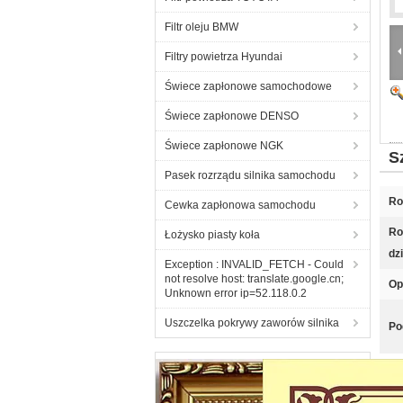
Filtr oleju BMW
Filtry powietrza Hyundai
Świece zapłonowe samochodowe
Świece zapłonowe DENSO
Świece zapłonowe NGK
S
Pasek rozrządu silnika samochodu
Ro
Cewka zapłonowa samochodu
Ro
Łożysko piasty koła
dz
Exception : INVALID_FETCH - Could
not resolve host: translate.google.cn;
Op
Unknown error ip=52.118.0.2
Uszczelka pokrywy zaworów silnika
Po