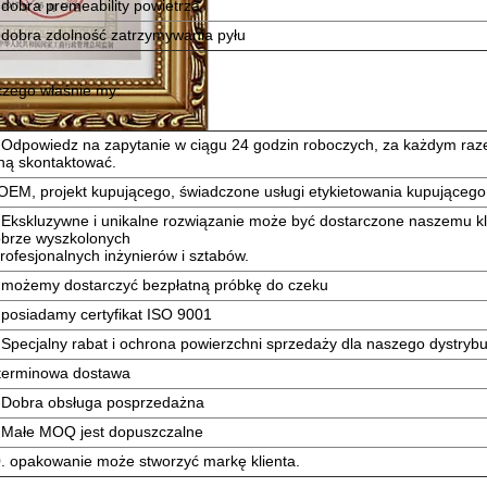
 dobra premeability powietrza
 dobra zdolność zatrzymywania pyłu
czego właśnie my:
 Odpowiedz na zapytanie w ciągu 24 godzin roboczych, za każdym raz
ą skontaktować.
OEM, projekt kupującego, świadczone usługi etykietowania kupującego
 Ekskluzywne i unikalne rozwiązanie może być dostarczone naszemu kl
brze wyszkolonych
profesjonalnych inżynierów i sztabów.
 możemy dostarczyć bezpłatną próbkę do czeku
 posiadamy certyfikat ISO 9001
 Specjalny rabat i ochrona powierzchni sprzedaży dla naszego dystrybu
terminowa dostawa
 Dobra obsługa posprzedażna
 Małe MOQ jest dopuszczalne
. opakowanie może stworzyć markę klienta.