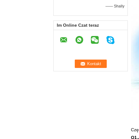
—— Shally
Im Online Czat teraz
Czę
Q1.