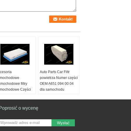
cesoria
Auto Parts Car Filtr
amochodowe
powietrza Numer części
mochodowe filtry
OEM A651 094 00 04
mochodowe Części
dla samochodu
mienne Filtr
niemieckiego
wietrza OE Nr AJ57-
Rodzaj:
Filtr powietrza
-Z40-9A Dla MAZDA
Poprosić o wycenę
Gwarancja:
10000 mil
ejsce pochodzenia:
Marka samochodu:
angdong Chiny
Mercedes-Benz
Wysłać
ontynentalne)
Materiał:
Papier