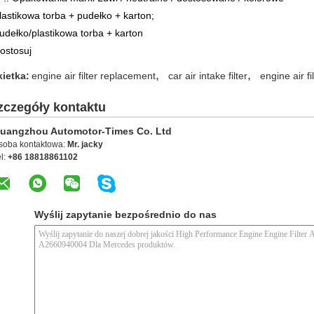
lastikowa torba + pudełko + karton;
udełko/plastikowa torba + karton
ostosuj
,
,
kietka:
engine air filter replacement
car air intake filter
engine air f
zczegóły kontaktu
uangzhou Automotor-Times Co. Ltd
soba kontaktowa:
Mr. jacky
l:
+86 18818861102
Wyślij zapytanie bezpośrednio do nas