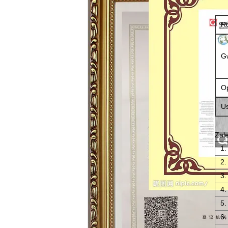
Ro
G
Op
U
Zal
1.
2.
3.
4.
5.
6.