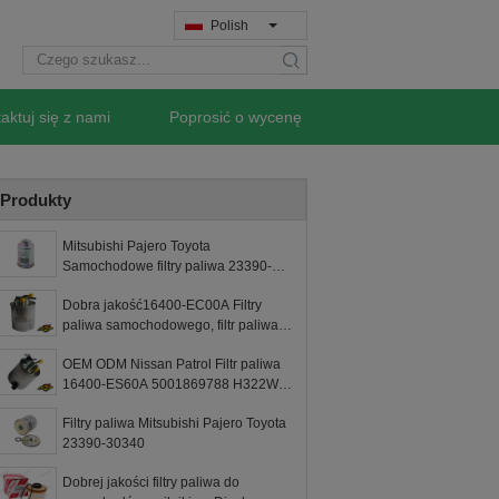
Polish
search
aktuj się z nami
Poprosić o wycenę
Produkty
Mitsubishi Pajero Toyota
Samochodowe filtry paliwa 23390-
30340 ODM z TS16949
Dobra jakość16400-EC00A Filtry
paliwa samochodowego, filtr paliwa
Nissan Navara
OEM ODM Nissan Patrol Filtr paliwa
16400-ES60A 5001869788 H322WK
WK93915
Filtry paliwa Mitsubishi Pajero Toyota
23390-30340
Dobrej jakości filtry paliwa do