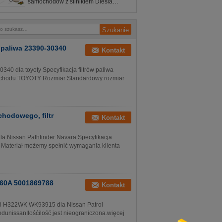
samochodów z silnikiem Diesla
23390-0L041 Dla Toyoty
 paliwa 23390-30340
Kontakt
340 dla toyoty Specyfikacja filtrów paliwa
hodu TOYOTY Rozmiar Standardowy rozmiar
hodowego, filtr
Kontakt
a Nissan Pathfinder Navara Specyfikacja
teriał możemy spełnić wymagania klienta
S60A 5001869788
Kontakt
8 H322WK WK93915 dla Nissan Patrol
issanIlośćilość jest nieograniczona.więcej