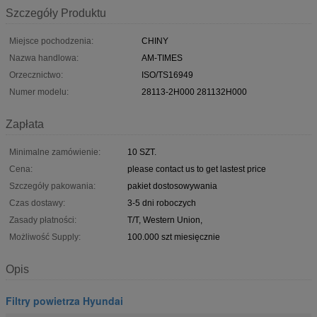
Szczegóły Produktu
Miejsce pochodzenia:
CHINY
Nazwa handlowa:
AM-TIMES
Orzecznictwo:
ISO/TS16949
Numer modelu:
28113-2H000 281132H000
Zapłata
Minimalne zamówienie:
10 SZT.
Cena:
please contact us to get lastest price
Szczegóły pakowania:
pakiet dostosowywania
Czas dostawy:
3-5 dni roboczych
Zasady płatności:
T/T, Western Union,
Możliwość Supply:
100.000 szt miesięcznie
Opis
Filtry powietrza Hyundai