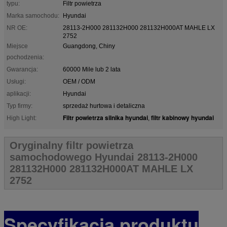
typu:
Filtr powietrza
Marka samochodu:
Hyundai
NR OE:
28113-2H000 281132H000 281132H000AT MAHLE LX
2752
Miejsce
Guangdong, Chiny
pochodzenia:
Gwarancja:
60000 Mile lub 2 lata
Usługi:
OEM / ODM
aplikacji:
Hyundai
Typ firmy:
sprzedaż hurtowa i detaliczna
Filtr powietrza silnika hyundai
filtr kabinowy hyundai
High Light:
,
Oryginalny filtr powietrza
samochodowego Hyundai 28113-2H000
281132H000 281132H000AT MAHLE LX
2752
Specyfikacja produktu