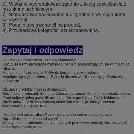
6). W stanie wyprodukować zgodnie z twoją specyfikacją z
rysunkiem technicznym
7). Standardowe opakowanie lub zgodnie z wymaganiami
specyfikacji
8). Podaj okres gwarancji na produkt.
9). Przykładowa kolejność jest akceptowalna.
Zapytaj i odpowiedz
Q1. Jesteś producentem lub firmą handlową?
Odp .: Jesteśmy profesjonalnym producentem specjalizującym się w filtrach od
kilku lat.
Fabryka należy do nas, w 100% do korporacji przemysłowej, nie
współpracujemy z partnerem. Byłby to dla nas wielki zaszczyt, jeśli możesz nas
odwiedzić.
Q2. Jakie produkty możesz dostarczyć?
Odp .: Jako producent, Gpaiplus Company z ponad 10-letnim doświadczeniem.
Produkujemy pełną gamę filtrów oleju, filtrów powietrza, filtrów kabinowych i
filtrów paliwa. Jeśli masz własną markę lub chcesz ją założyć, chętnie
wykonamy dla Ciebie OEM.
P3: Jaka jest jakość filtrów? Jak gwarantujesz serwis po sprzedaży?
Odp .: Ścisła kontrola przed wysyłką.
W przypadku problemów spowodowanych przez sam produkt, dostarczymy Ci
nowe wymienione ASAP.