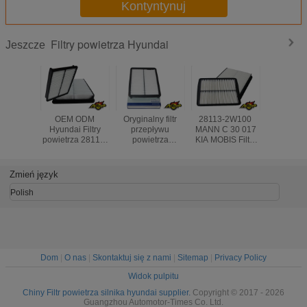
Kontyntynuj
Filtry powietrza Hyundai
Jeszcze
OEM ODM
Oryginalny filtr
28113-2W100
Odporny 
Hyundai Filtry
przepływu
MANN C 30 017
filtr pow
powietrza 28113-
powietrza
KIA MOBIS Filtry
kabino
3S100
Hyundai 28113-
powietrza
Hyundai 
281133S100
2W300
Hyundai, wydajny
2P3
281133R200
281132W300
filtr powietrza do
S28113
Zmień język
MANN C27050
MANN C 29 019
samochodu
MANN C 
MOBIS KIA
HENGST 
Polish
Dom
|
O nas
|
Skontaktuj się z nami
|
Sitemap
|
Privacy Policy
Widok pulpitu
Chiny Filtr powietrza silnika hyundai supplier.
Copyright © 2017 - 2026
Guangzhou Automotor-Times Co. Ltd.