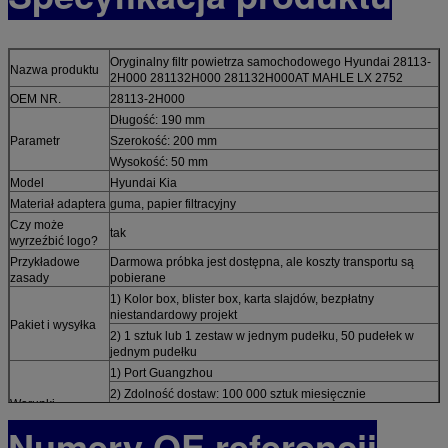
Oryginalny filtr powietrza samochodowego Hyundai 28113-
Nazwa produktu
2H000 281132H000 281132H000AT MAHLE LX 2752
OEM NR.
28113-2H000
Długość: 190 mm
Parametr
Szerokość: 200 mm
Wysokość: 50 mm
Model
Hyundai Kia
Materiał adaptera
guma, papier filtracyjny
Czy może
tak
wyrzeźbić logo?
Przykładowe
Darmowa próbka jest dostępna, ale koszty transportu są
zasady
pobierane
1) Kolor box, blister box, karta slajdów, bezpłatny
niestandardowy projekt
Pakiet i wysyłka
2) 1 sztuk lub 1 zestaw w jednym pudełku, 50 pudełek w
jednym pudełku
1) Port Guangzhou
2) Zdolność dostaw: 100 000 sztuk miesięcznie
Warunki
3) MOQ: 10 SZT
handlowe
Numery OE referencji
4) Płatność: T / T, L / C 30% depozytu przed rozpoczęciem