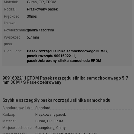
Materiał:
Guma, CR, EPDM
Rodzaj:
Prążkowany pasek
Prędkość
30m/s
liniowa:
Powierzchnia:
gładka / szorstka
Wysokość
5,7 mm
pasa:
Pasek rozrządu silnika samochodowego 30M/S
High Light:
,
pasek rozrządu 9091602211
,
pasek żebrowany silnika samochodu EPDM
9091602211 EPDM Pasek rozrządu silnika samochodowego 5,7
mm 30 M / S Pasek żebrowany
Szybkie szczegóły paska rozrządu silnika samochodu
Standardowe lub niestandardowe:
Standard
Rodzaj:
Prążkowany pasek
Materiał:
Guma, CR, EPDM
Miejsce pochodzenia:
Guangdong, Chiny