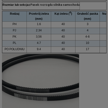
Rozmiar lub sekcja
z
Pasek rozrządu silnika samochodu
o
Rodzaj
Przekrój żebra
Kąt żebra (
)
Grubość paska
Num
(mm)
(mm)
PH
1.6
40
3
PJ
2.34
40
4
PK
3,56
40
4-6
PL
4.7
40
10
PO POŁUDNIU
9.4
40
17