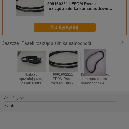
9091602211 EPDM Pasek
rozrządu silnika samochodowego
5,7 mm 30 M / S Pasek żebrowany
Kontyntynuj
Pasek rozrządu silnika samochodu
Jeszcze
Najlepiej
9091602211
ISO czarny pasek
ISO9001 
sprzedający się
EPDM Pasek
rozrządu silnika
YZZ01 
pasek silnika
rozrządu silnika
samochodowego
rozrządu 
Highlander
samochodowego
toyota 13568-
samocho
GSV40 GSU35
5,7 mm 30 M / S
YZZ01 pasuje do
3.5 99367C2090
Pasek żebrowany
GGN50 GGN60
Zmień język
7PK2090
Polish